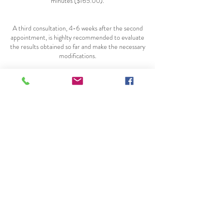
minutes ($165.00).
A third consultation, 4-6 weeks after the second
appointment, is highlty recommended to evaluate
the results obtained so far and make the necessary
modifications.
For certain clients regular monitoring and
coaching is a great way to surmount obstacles and
succed in achieving goals. Duration of sessions as
well as frequency will be adapted according to
individual needs.
Consultation fees are: 15 minutes ($50.00), 30
minutes ($90.00), 45 minutes ($130.00), 60
minutes ($170.00).
Contact Details
rubymaalouf1@gmail.com